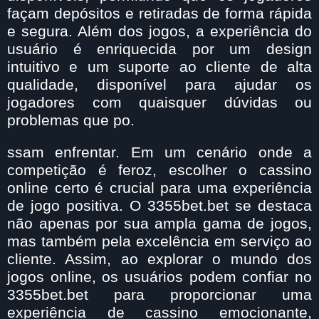
façam depósitos e retiradas de forma rápida
e segura. Além dos jogos, a experiência do
usuário é enriquecida por um design
intuitivo e um suporte ao cliente de alta
qualidade, disponível para ajudar os
jogadores com quaisquer dúvidas ou
problemas que po.
ssam enfrentar. Em um cenário onde a
competição é feroz, escolher o cassino
online certo é crucial para uma experiência
de jogo positiva. O 3355bet.bet se destaca
não apenas por sua ampla gama de jogos,
mas também pela excelência em serviço ao
cliente. Assim, ao explorar o mundo dos
jogos online, os usuários podem confiar no
3355bet.bet para proporcionar uma
experiência de cassino emocionante,