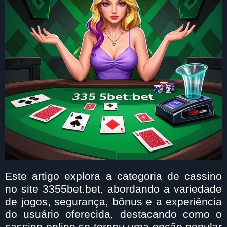
Este artigo explora a categoria de cassino
no site 3355bet.bet, abordando a variedade
de jogos, segurança, bônus e a experiência
do usuário oferecida, destacando como o
cassino online se tornou uma opção popular