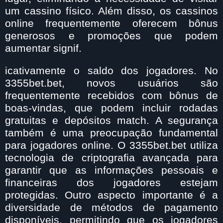
um cassino físico. Além disso, os cassinos
online frequentemente oferecem bônus
generosos e promoções que podem
aumentar signif.
icativamente o saldo dos jogadores. No
3355bet.bet, novos usuários são
frequentemente recebidos com bônus de
boas-vindas, que podem incluir rodadas
gratuitas e depósitos match. A segurança
também é uma preocupação fundamental
para jogadores online. O 3355bet.bet utiliza
tecnologia de criptografia avançada para
garantir que as informações pessoais e
financeiras dos jogadores estejam
protegidas. Outro aspecto importante é a
diversidade de métodos de pagamento
disponíveis, permitindo que os jogadores